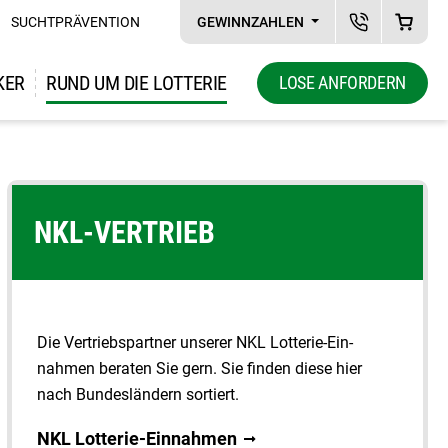
SUCHTPRÄVENTION
GEWINNZAHLEN
NKL KUNDENS
WAREN
KER
RUND UM DIE LOTTERIE
LOSE ANFORDERN
Zeige Unternavigation zu "Rund um die Lotterie"
NKL-VERTRIEB
Die Vertriebspartner unserer NKL Lotterie-Ein­
nahmen beraten Sie gern. Sie finden diese hier
nach Bundes­ländern sortiert.
NKL Lotterie-Einnahmen