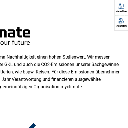
Vererbbar
Die 1
Lotteri
garant
Ein 
vererbbar
garanti
Durchfü
Losaufl
Rent
Steuerfrei
a Nachhaltigkeit einen ho­hen Stellen­wert. Wir messen
 der GKL und auch die CO2-Emissionen unserer Sach­ge­winne
tterien, wie bspw. Reisen. Für diese Emissionen übernehmen
es Jahr Verantwortung und finanzieren ausgewählte
 gemeinnützigen Organisation myclimate