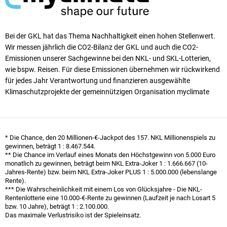
Bei der GKL hat das Thema Nachhaltigkeit einen ho­hen Stellen­wert.
Wir messen jährlich die CO2-Bilanz der GKL und auch die CO2-
Emissionen unserer Sach­ge­winne bei den NKL- und SKL-Lotterien,
wie bspw. Reisen. Für diese Emissionen übernehmen wir rück­wirkend
für jedes Jahr Verantwortung und finanzieren ausgewählte
Klimaschutzprojekte der gemeinnützigen Organisation myclimate
* Die Chance, den 20 Millionen-€-Jackpot des 157. NKL Millionen­spiels zu
gewinnen, beträgt
1 : 8.467.544
.
** Die Chance im Verlauf eines Monats den Höchst­gewinn von 5.000 Euro
monatlich zu gewinnen, beträgt beim NKL Extra-Joker
1 : 1.666.667
(10-
Jahres-Rente) bzw. beim NKL Extra-Joker PLUS
1 : 5.000.000
(lebenslange
Rente).
*** Die Wahrscheinlichkeit mit einem Los von Glücksjahre - Die NKL-
Rentenlotterie eine 10.000-€-Rente zu gewinnen (Laufzeit je nach Losart 5
bzw. 10 Jahre), beträgt
1 : 2.100.000
.
Das maximale Verlustrisiko ist der Spieleinsatz.